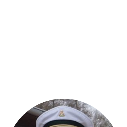
2. Kompanie
Mitglied des Schützenvereins:
seit 1981
aktueller Dienstgrad:
Oberst