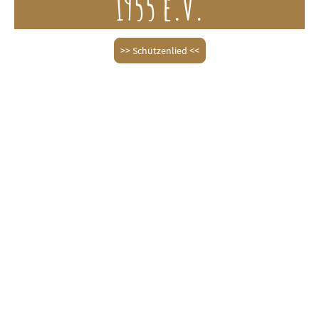
1955 e.V.
>> Schützenlied <<
Gemeinsam für Heimat und
Tradition