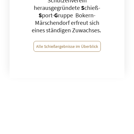
Schützenverein
herausgegründete
S
chieß-
S
port-
G
ruppe Bokern-
Märschendorf erfreut sich
eines ständigen Zuwachses.
Alle Schießergebnisse im Überblick