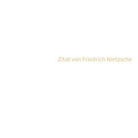
Wer die Zukunft gestalten
will, muss die
Vergangenheit kennen
Zitat von Friedrich Nietzsche