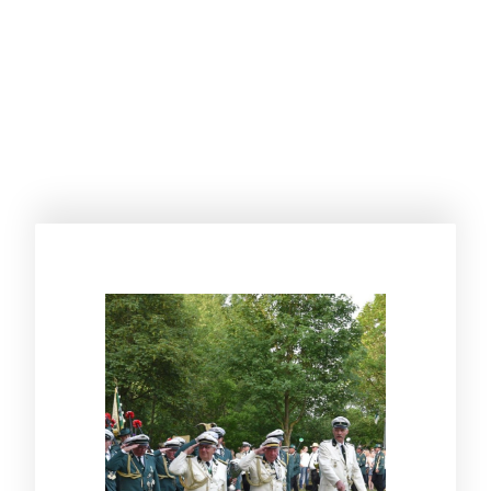
Tretet ein in die Welt des Schießsports und
Schützenwesens von Bokern-Märschendorf.
Unser Schützenverein hält am Brauchtum
stets fest und ist ein Ort an dem Tradition und
Brauchtum auf moderne Vereinskultur
treffen, um einzigartige Momente zu
schaffen.