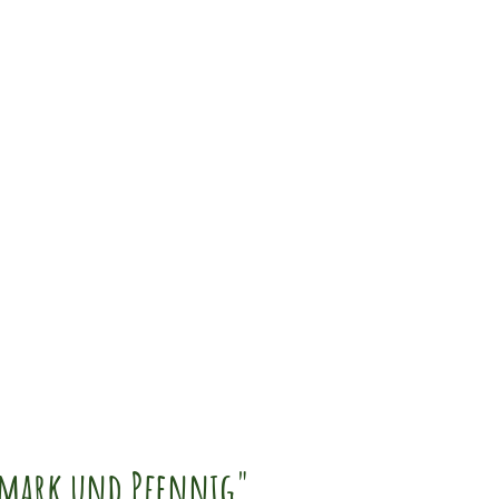
anien
Thron
Vereinsleben
Kontakt
r mark und Pfennig"