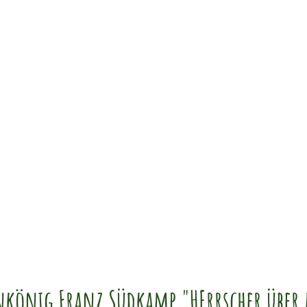
Aktuelles
Schützenverein
Vorstand
Komp
nkönig Franz Südkamp "HErrscher übe